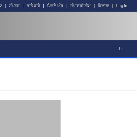
ਨਾ
ਸੰਪਰਕ
ਸਾਡੇ ਬਾਰੇ
ਪਿਛਲੇ ਅੰਕ
ਸੰਪਾਦਕੀ ਟੀਮ
ਕਿਤਾਬਾਂ
Log In