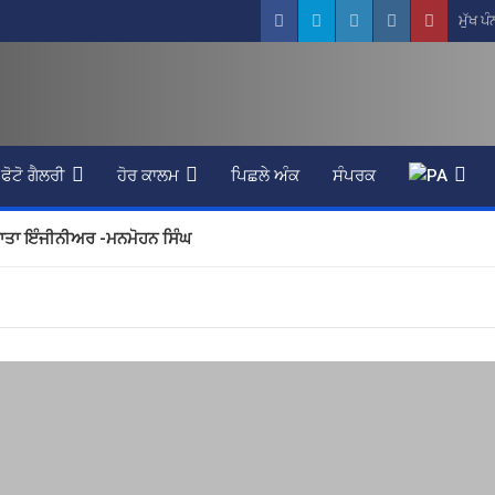
ਮੁੱਖ ਪੰ
ਫੋਟੋ ਗੈਲਰੀ
ਹੋਰ ਕਾਲਮ
ਪਿਛਲੇ ਅੰਕ
ਸੰਪਰਕ
ਮਾਤਾ ਇੰਜੀਨੀਅਰ -ਮਨਮੋਹਨ ਸਿੰਘ
ਕੜਿਆਲਵੀ
ਾ ਇੱਕ ਗੰਭੀਰ ਸਮੱਸਿਆ -ਪ੍ਰਿਅੰਕਾ ਸੌਰਭ
ਜਿੰਦਰ ਬੱਲ