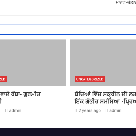
ਮਾਨਵ-ਚੇਤਨਾ
ZED
UNCATEGORIZED
ਵਾਦੇ ਰੱਬਾ- ਗੁਰਮੀਤ
ਬੱਚਿਆਂ ਵਿੱਚ ਸਕ੍ਰੀਨ ਦੀ ਲ
ੀ
ਇੱਕ ਗੰਭੀਰ ਸਮੱਸਿਆ -ਪ੍ਰਿਅ
o
admin
2 years ago
admin