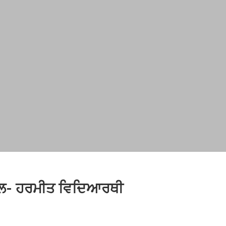
ਅੰਕਲ- ਹਰਮੀਤ ਵਿਦਿਆਰਥੀ