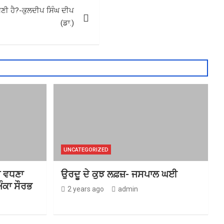
ੁਣੀ ਹੈ?-ਕੁਲਦੀਪ ਸਿੰਘ ਦੀਪ
(ਡਾ.)
UNCATEGORIZED
ਤ ਵਧਣਾ
ਉਰਦੂ ਦੇ ਕੁਝ ਲਫ਼ਜ਼- ਜਸਪਾਲ ਘਈ
ੰਕਾ ਸੌਰਭ
2 years ago
admin