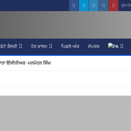
ਮੁੱਖ ਪੰ
ਫੋਟੋ ਗੈਲਰੀ
ਹੋਰ ਕਾਲਮ
ਪਿਛਲੇ ਅੰਕ
ਸੰਪਰਕ
ਮਾਤਾ ਇੰਜੀਨੀਅਰ -ਮਨਮੋਹਨ ਸਿੰਘ
ਕੜਿਆਲਵੀ
ਾ ਇੱਕ ਗੰਭੀਰ ਸਮੱਸਿਆ -ਪ੍ਰਿਅੰਕਾ ਸੌਰਭ
ਜਿੰਦਰ ਬੱਲ