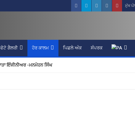
ਮੁੱਖ ਪੰ
ਫੋਟੋ ਗੈਲਰੀ
ਹੋਰ ਕਾਲਮ
ਪਿਛਲੇ ਅੰਕ
ਸੰਪਰਕ
ਮਾਤਾ ਇੰਜੀਨੀਅਰ -ਮਨਮੋਹਨ ਸਿੰਘ
ਕੜਿਆਲਵੀ
ਾ ਇੱਕ ਗੰਭੀਰ ਸਮੱਸਿਆ -ਪ੍ਰਿਅੰਕਾ ਸੌਰਭ
ਜਿੰਦਰ ਬੱਲ