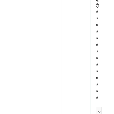
ਹੋ
*
*
*
*
*
*
*
*
*
*
*
*
*
*
*