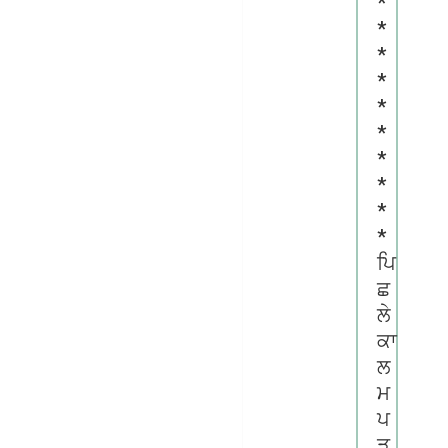
*
*
*
*
*
*
*
*
*
*
ਪਿ
ਛ
ਲੇ
ਕਾ
ਲ
ਮ
ਪ
ੜ੍