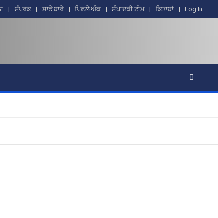
ਨਾ
ਸੰਪਰਕ
ਸਾਡੇ ਬਾਰੇ
ਪਿਛਲੇ ਅੰਕ
ਸੰਪਾਦਕੀ ਟੀਮ
ਕਿਤਾਬਾਂ
Log In